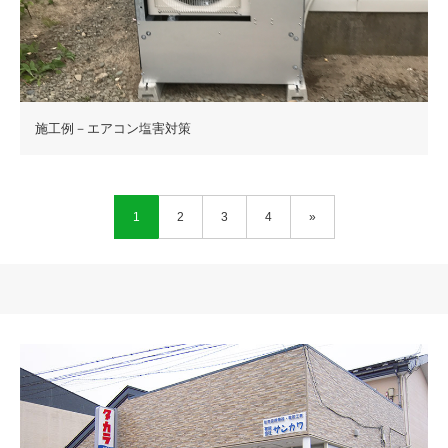
施工例－エアコン塩害対策
1
2
3
4
»